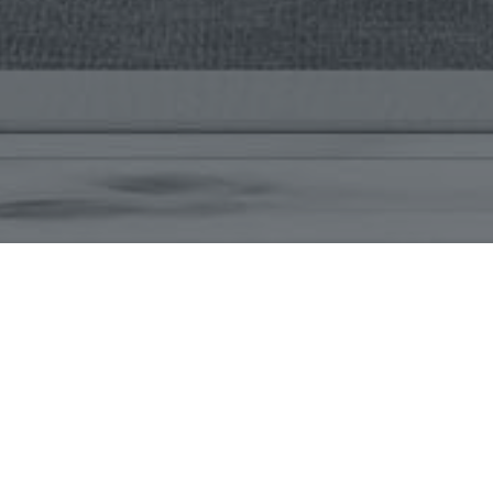
a inmobiliaria de la ciudad de Balcarce.
 casas, departamentos, chalet, ph,