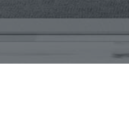
¿Quiénes Somos?
Bienvenidos a Martino Propiedades. Somos un
Disponemos de todo tipo de inmuebles como
terrenos, campos, entre otros.